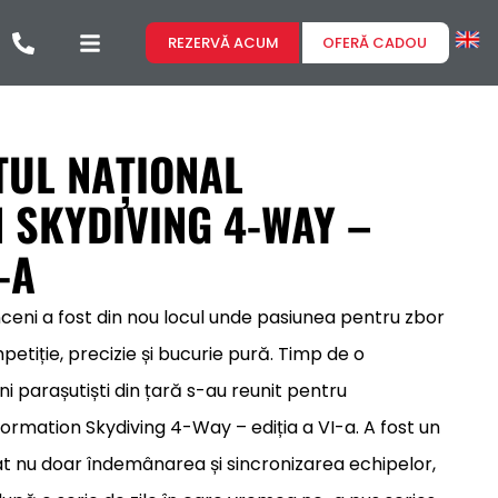
REZERVĂ ACUM
OFERĂ CADOU
UL NAȚIONAL
 SKYDIVING 4-WAY –
-A
ceni a fost din nou locul unde pasiunea pentru zbor
etiție, precizie și bucurie pură. Timp de o
 parașutiști din țară s-au reunit pentru
rmation Skydiving 4-Way – ediția a VI-a. A fost un
t nu doar îndemânarea și sincronizarea echipelor,