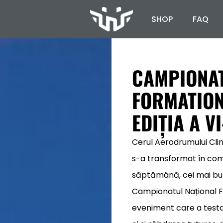
SHOP
FAQ
CAMPIONAT
FORMATION
EDIȚIA A VI
Cerul Aerodrumului Clin
s-a transformat în comp
săptămână, cei mai buni
Campionatul Național Fo
eveniment care a testa