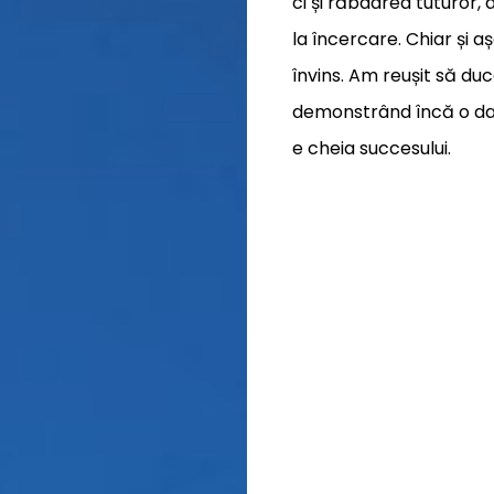
ci și răbdarea tuturor,
la încercare. Chiar și a
învins. Am reușit să duc
demonstrând încă o dată
e cheia succesului.