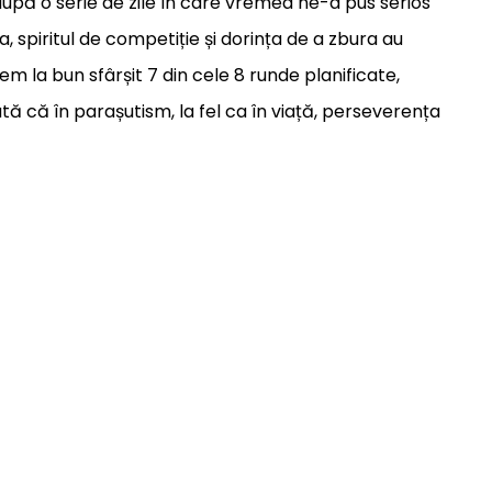
 după o serie de zile în care vremea ne-a pus serios
șa, spiritul de competiție și dorința de a zbura au
em la bun sfârșit 7 din cele 8 runde planificate,
 că în parașutism, la fel ca în viață, perseverența