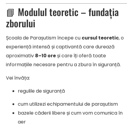
📘 Modulul teoretic – fundația
zborului
Școala de Parașutism începe cu
cursul teoretic
, o
experiență intensă și captivantă care durează
aproximativ
8–10 ore
și care îți oferă toate
informațiile necesare pentru a zbura în siguranță.
Vei învăța:
regulile de siguranță
cum utilizezi echipamentului de parașutism
bazele căderii libere și cum vom comunica în
aer