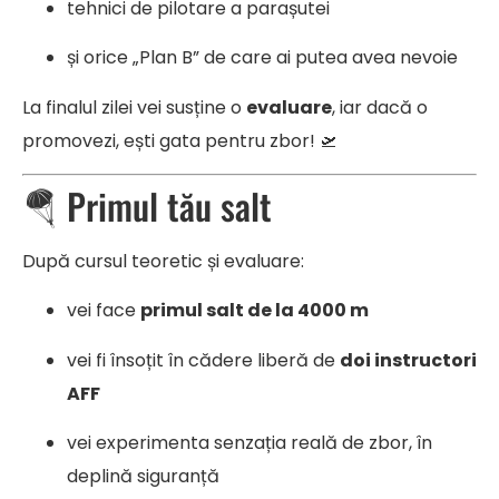
tehnici de pilotare a parașutei
și orice „Plan B” de care ai putea avea nevoie
La finalul zilei vei susține o
evaluare
, iar dacă o
promovezi, ești gata pentru zbor! 🛫
🪂 Primul tău salt
După cursul teoretic și evaluare:
vei face
primul salt de la 4000 m
vei fi însoțit în cădere liberă de
doi instructori
AFF
vei experimenta senzația reală de zbor, în
deplină siguranță