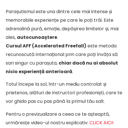
Parașutismul este una dintre cele mai intense și
memorabile experiențe pe care le poți trăi. Este
adrenalină pură, emoție, depășirea limitelor și, mai
ales,
autocunoaștere
.
Cursul AFF (Accelerated Freefall)
este metoda
recunoscută internațional prin care poți învăța să
sari singur cu parașuta,
chiar dacă nu ai absolut
nicio experiență anterioară
.
Totul începe la sol, într-un mediu controlat și
prietenos, alături de instructori profesioniști, care te
vor ghida pas cu pas până la primul tău salt.
Pentru o previzualizare a ceea ce te așteaptă,
urmăresțe video-ul nostru explicativ:
CLICK AICI!