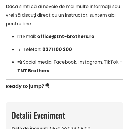
Dacă simți că ai nevoie de mai multe informații sau
vrei să discuți direct cu un instructor, suntem aici
pentru tine:
📧 Email:
office@tnt-brothers.ro
📱 Telefon:
0371 100 200
📲 Social media: Facebook, Instagram, TikTok –
TNT Brothers
Ready to jump? 🪂
Detalii Eveniment
Data de început:
08-07-2026 08:00